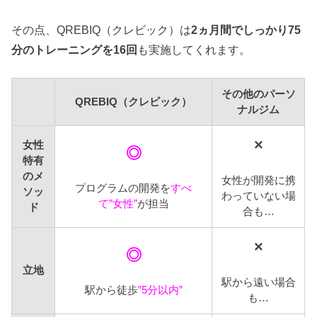
その点、QREBIQ（クレビック）は
2ヵ月間でしっかり75
分のトレーニングを16回
も実施してくれます。
その他のパーソ
QREBIQ（クレビック）
ナルジム
×
女性
◎
特有
のメ
女性が開発に携
プログラムの開発を
すべ
ソッ
わっていない場
て”女性”
が担当
ド
合も…
×
◎
立地
駅から遠い場合
駅から徒歩
”5分以内”
も…