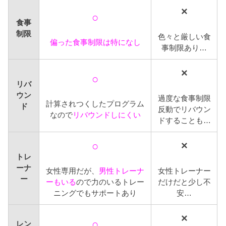
×
○
食事
制限
色々と厳しい食
偏った食事制限は特になし
事制限あり…
×
○
リバ
ウン
過度な食事制限
計算されつくしたプログラム
ド
反動でリバウン
なので
リバウンドしにくい
ドすることも…
○
×
トレ
ーナ
女性専用だが、
男性トレーナ
女性トレーナー
ー
ーもいる
ので力のいるトレー
だけだと少し不
ニングでもサポートあり
安…
×
○
レン