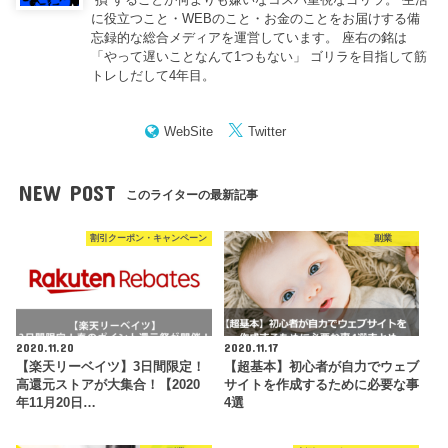
に役立つこと・WEBのこと・お金のことをお届けする備
忘録的な総合メディアを運営しています。 座右の銘は
「やって遅いことなんて1つもない」 ゴリラを目指して筋
トレしだして4年目。
WebSite
Twitter
NEW POST
このライターの最新記事
割引クーポン・キャンペーン
副業
2020.11.20
2020.11.17
【楽天リーベイツ】3日間限定！
【超基本】初心者が自力でウェブ
高還元ストアが大集合！【2020
サイトを作成するために必要な事
年11月20日…
4選