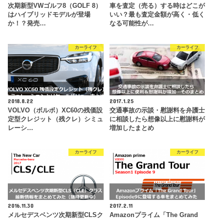
次期新型VWゴルフ8（GOLF 8）
車を査定（売る）する時はどこが
はハイブリッドモデルが登場
いい？最も査定金額が高く・低く
か！？発売…
なる可能性が…
カーライフ
カーライフ
2018.8.22
2017.1.25
VOLVO（ボルボ）XC60の残価設
交通事故の示談・慰謝料を弁護士
定型クレジット（残クレ）シミュ
に相談したら想像以上に慰謝料が
レーシ…
増加したまとめ
カーライフ
カーライフ
2016.11.30
2017.2.11
メルセデスベンツ次期新型CLSク
Amazonプライム「The Grand