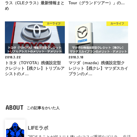
ラス（CLEクラス）最新情報まと
Tour（グランドツアー）」の…
め
カーライフ
カーライフ
2018.3.22
2018.3.18
トヨタ（TOYOTA）残価設定型
マツダ（mazda）残価設定型ク
クレジット【残クレ】トリプルア
レジット【残クレ】マツダスカイ
シストのメ…
プランのメ…
ABOUT
この記事をかいた人
LIFEラボ
”損”することが何よりも嫌いなコスパ重視なゴリラ。 生活