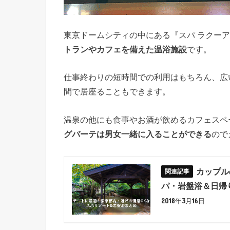
東京ドームシティの中にある『スパ ラクー
トランやカフェを備えた温浴施設
です。
仕事終わりの短時間での利用はもちろん、広
間で居座ることもできます。
温泉の他にも食事やお酒が飲めるカフェスペ
グバーテは男女一緒に入ることができる
ので
カップル
パ・岩盤浴＆日帰
2018年3月16日