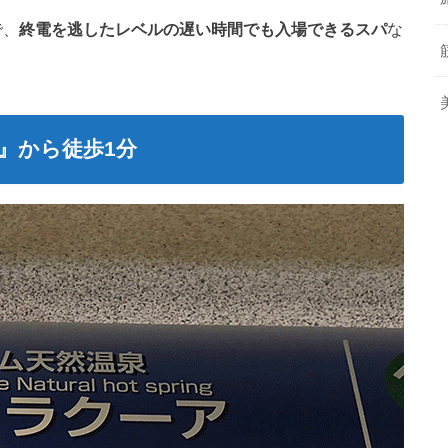
で、
終電を逃したレベルの遅い時間でも入場できるスパ
な
』から徒歩1分