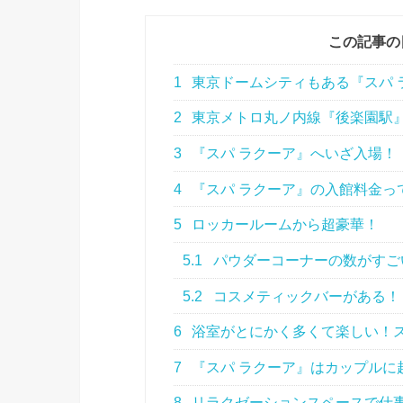
この記事の
1
東京ドームシティもある『スパ 
2
東京メトロ丸ノ内線『後楽園駅』
3
『スパ ラクーア』へいざ入場！
4
『スパ ラクーア』の入館料金っ
5
ロッカールームから超豪華！
5.1
パウダーコーナーの数がすご
5.2
コスメティックバーがある！
6
浴室がとにかく多くて楽しい！
7
『スパ ラクーア』はカップルに
8
リラクゼーションスペースで仕