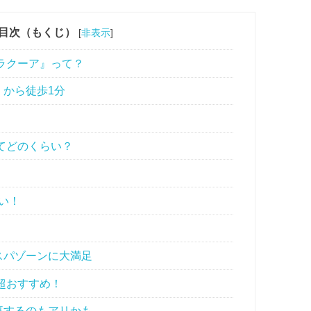
目次（もくじ）
[
非表示
]
ラクーア』って？
から徒歩1分
てどのくらい？
い！
スパゾーンに大満足
超おすすめ！
事するのもアリかも