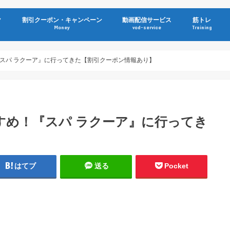
ク
割引クーポン・キャンペーン
動画配信サービス
筋トレ
Money
vod-service
Training
スパ ラクーア』に行ってきた【割引クーポン情報あり】
すめ！『スパ ラクーア』に行ってき
】
はてブ
送る
Pocket