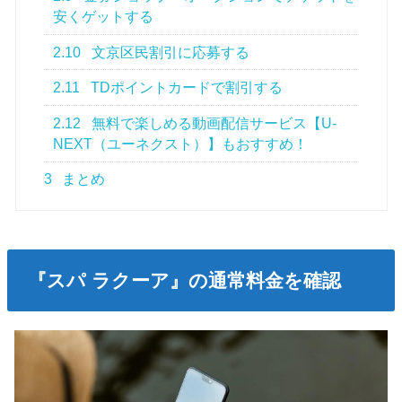
安くゲットする
2.10
文京区民割引に応募する
2.11
TDポイントカードで割引する
2.12
無料で楽しめる動画配信サービス【U-
NEXT（ユーネクスト）】もおすすめ！
3
まとめ
『スパ ラクーア』の通常料金を確認