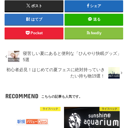
ポスト
シェア
はてブ
送る
Pocket
feedly
寝苦しい夏にあると便利な「ひんやり快眠グッズ」
5選
初心者必見！はじめての夏フェスに絶対持っていき
たい持ち物19選！
RECOMMEND
こちらの記事も人気です。
ライフハック
ライフハック