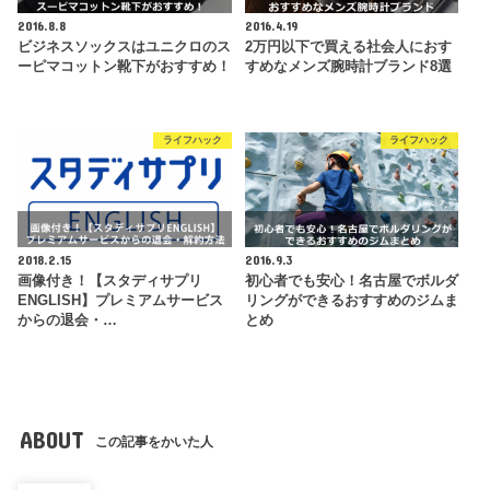
2016.8.8
2016.4.19
ビジネスソックスはユニクロのス
2万円以下で買える社会人におす
ーピマコットン靴下がおすすめ！
すめなメンズ腕時計ブランド8選
ライフハック
ライフハック
2018.2.15
2016.9.3
画像付き！【スタディサプリ
初心者でも安心！名古屋でボルダ
ENGLISH】プレミアムサービス
リングができるおすすめのジムま
からの退会・…
とめ
ABOUT
この記事をかいた人