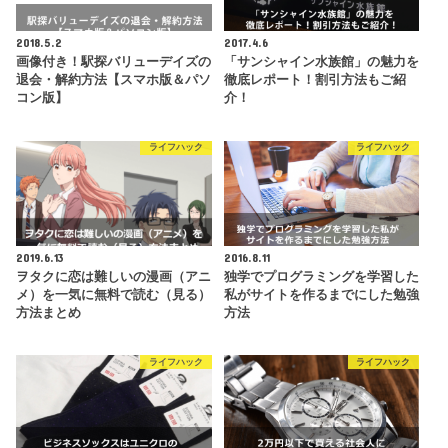
2018.5.2
2017.4.6
画像付き！駅探バリューデイズの
「サンシャイン水族館」の魅力を
退会・解約方法【スマホ版＆パソ
徹底レポート！割引方法もご紹
コン版】
介！
ライフハック
ライフハック
2019.6.13
2016.8.11
ヲタクに恋は難しいの漫画（アニ
独学でプログラミングを学習した
メ）を一気に無料で読む（見る）
私がサイトを作るまでにした勉強
方法まとめ
方法
ライフハック
ライフハック