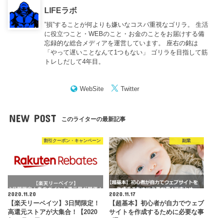
LIFEラボ
”損”することが何よりも嫌いなコスパ重視なゴリラ。 生活
に役立つこと・WEBのこと・お金のことをお届けする備
忘録的な総合メディアを運営しています。 座右の銘は
「やって遅いことなんて1つもない」 ゴリラを目指して筋
トレしだして4年目。
WebSite
Twitter
NEW POST
このライターの最新記事
割引クーポン・キャンペーン
副業
2020.11.20
2020.11.17
【楽天リーベイツ】3日間限定！
【超基本】初心者が自力でウェブ
高還元ストアが大集合！【2020
サイトを作成するために必要な事