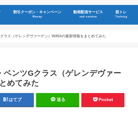
ク
割引クーポン・キャンペーン
動画配信サービス
筋トレ
Money
vod-service
Training
Gクラス（ゲレンデヴァーゲン）W464の最新情報をまとめてみた
ス・ベンツGクラス（ゲレンデヴァー
まとめてみた
はてブ
送る
Pocket