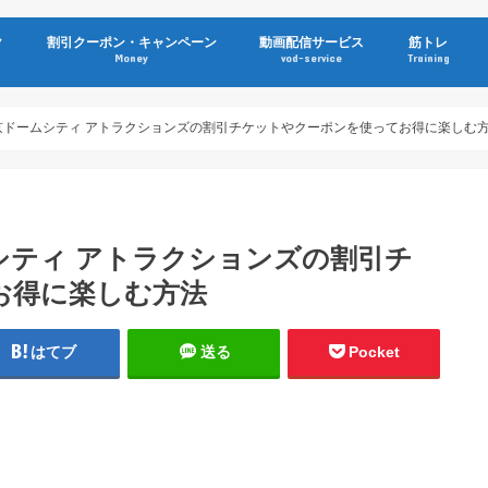
ク
割引クーポン・キャンペーン
動画配信サービス
筋トレ
Money
vod-service
Training
東京ドームシティ アトラクションズの割引チケットやクーポンを使ってお得に楽しむ
ムシティ アトラクションズの割引チ
お得に楽しむ方法
はてブ
送る
Pocket