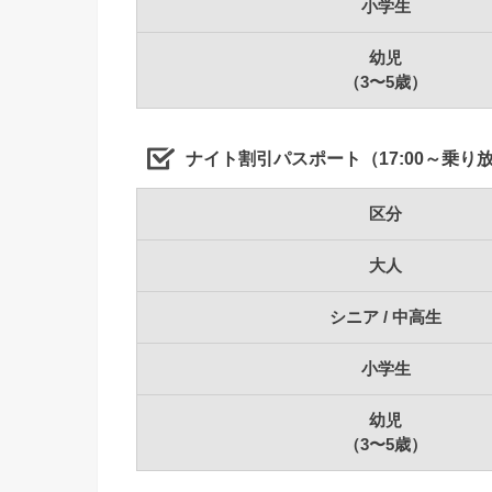
小学生
幼児
（3〜5歳）
ナイト割引パスポート（17:00～乗り
区分
大人
シニア / 中高生
小学生
幼児
（3〜5歳）