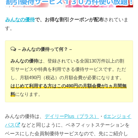
みんなの優待
で、お得な割引クーポンが配布
されていま
す。
– みんなの優待って何？ –
みんなの優待
は、登録されている全国130万件以上の割
引サービスや特典を利用できる優待サービスです。ただ
し、月額490円（税込）の月額会費が必要になります。
はじめて利用する方はこの490円の月額会費が1ヵ月間無
料
になります。
みんなの優待は、
デイリーPlus（プラス）
・
dエンジョイ
パス
などと同じように、ベネフィットステーションを
ベースにした会員制優待サービスなので、先にご紹介し