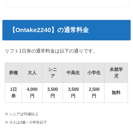
【Ontake2240】の通常料金
リフト1日券の通常料金は以下の通りです。
シニ
未就学
券種
大人
中高生
小学生
ア
児
1日
4,000
3,500
3,500
2,500
無料
券
円
円
円
円
※ シニアは55歳以上
※ 小人は3歳～小学生以下