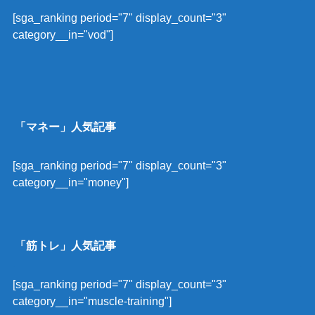
[sga_ranking period="7" display_count="3"
category__in="vod"]
「マネー」人気記事
[sga_ranking period="7" display_count="3"
category__in="money"]
「筋トレ」人気記事
[sga_ranking period="7" display_count="3"
category__in="muscle-training"]