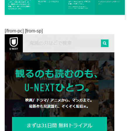
[/from-pc] [from-sp]