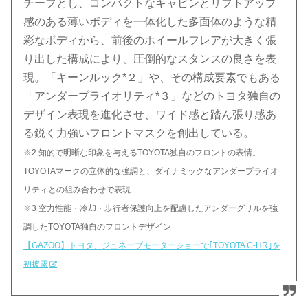
チーフとし、コンパクトなキャビンとリフトアップ
感のある薄いボディを一体化した多面体のような精
彩なボディから、前後のホイールフレアが大きく張
り出した構成により、圧倒的なスタンスの良さを表
現。「キーンルック*２」や、その構成要素でもある
「アンダープライオリティ*３」などのトヨタ独自の
デザイン表現を進化させ、ワイド感と踏ん張り感あ
る鋭く力強いフロントマスクを創出している。
※2 知的で明晰な印象を与えるTOYOTA独自のフロントの表情。
TOYOTAマークの立体的な強調と、ダイナミックなアンダープライオ
リティとの組み合わせで表現
※3 空力性能・冷却・歩行者保護向上を配慮したアンダーグリルを強
調したTOYOTA独自のフロントデザイン
【GAZOO】トヨタ、ジュネーブモーターショーで｢TOYOTA C-HR｣を
初披露