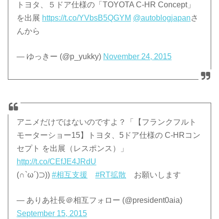
トヨタ、５ドア仕様の「TOYOTA C-HR Concept」
を出展
https://t.co/YVbsB5QGYM
@autoblogjapan
さ
んから
— ゆっきー (@p_yukky)
November 24, 2015
アニメだけではないのですよ？「【フランクフルト
モーターショー15】トヨタ、5ドア仕様の C-HRコン
セプト を出展（レスポンス）」
http://t.co/CEfJE4JRdU
(∩`ω´)⊃))
#相互支援
#RT拡散
お願いします
— ありあ社長＠相互フォロー (@president0aia)
September 15, 2015