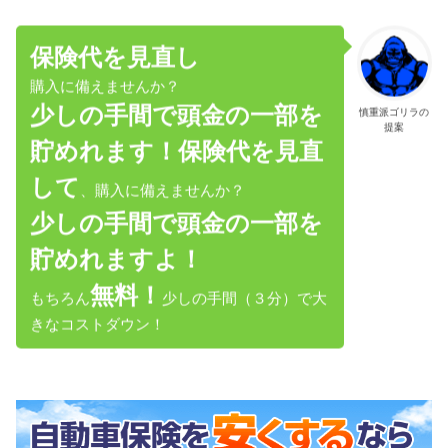
保険代を見直し
購入に備えませんか？
少しの手間で頭金の一部を
慎重派ゴリラの
提案
貯めれます！
保険代を見直
して
、購入に備えませんか？
少しの手間で頭金の一部を
貯めれますよ！
無料！
もちろん
少しの手間（３分）で大
きなコストダウン！