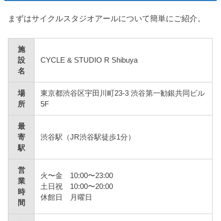
まずはサイクルスタジオアールについて簡単にご紹介。
施
設
CYCLE & STUDIO R Shibuya
名
場
東京都渋谷区宇田川町23-3 渋谷第一勧銀共同ビル
所
5F
最
寄
渋谷駅（JR渋谷駅徒歩1分）
駅
営
火〜金 10:00〜23:00
業
土日祝 10:00〜20:00
時
休館日 月曜日
間