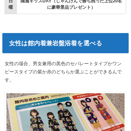
日
隔週キッズDAY（じゃんけんで勝ち残った上位20名
曜
に豪華景品プレゼント）
女性は館内着兼岩盤浴着を選べる
女性の場合、男女兼用の黒色のセパレートタイプかワン
ピースタイプの紫か赤のどちらか選ぶことができるんで
す。