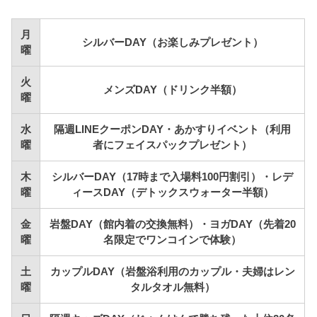
月
シルバーDAY（お楽しみプレゼント）
曜
火
メンズDAY（ドリンク半額）
曜
水
隔週LINEクーポンDAY・あかすりイベント（利用
曜
者にフェイスパックプレゼント）
木
シルバーDAY（17時まで入場料100円割引）・レデ
曜
ィースDAY（デトックスウォーター半額）
金
岩盤DAY（館内着の交換無料）・ヨガDAY（先着20
曜
名限定でワンコインで体験）
土
カップルDAY（岩盤浴利用のカップル・夫婦はレン
曜
タルタオル無料）