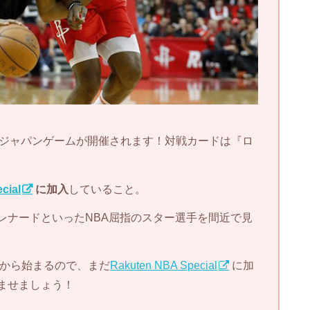
NBAジャパンゲームが開催されます！対戦カードは『ロ
cial
に加入
していること。
レナードといったNBA屈指のスター選手を間近で見
日から始まるので、まだ
Rakuten NBA Special
に加
ませましょう！