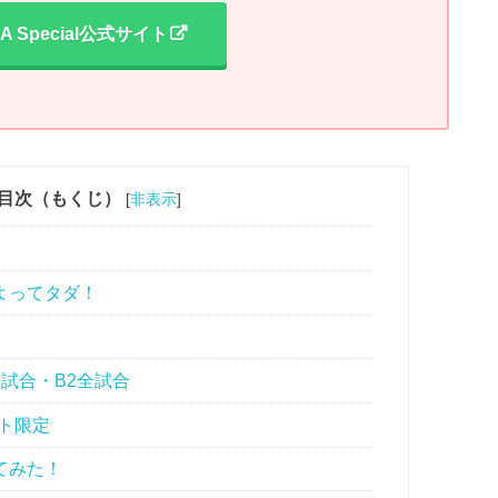
BA Special公式サイト
目次（もくじ）
[
非表示
]
よってタダ！
試合・B2全試合
ト限定
てみた！