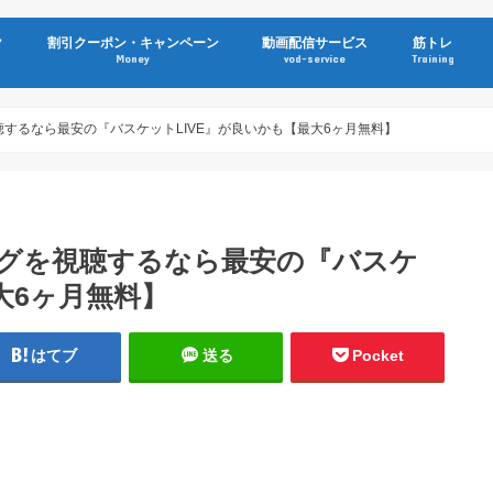
ク
割引クーポン・キャンペーン
動画配信サービス
筋トレ
Money
vod-service
Training
聴するなら最安の『バスケットLIVE』が良いかも【最大6ヶ月無料】
ーグを視聴するなら最安の『バスケ
大6ヶ月無料】
はてブ
送る
Pocket