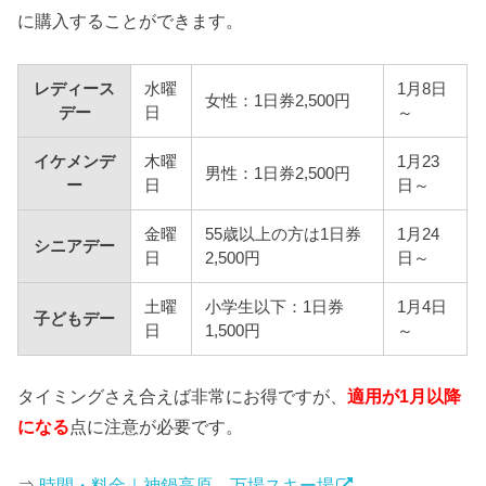
に購入することができます。
レディース
水曜
1月8日
女性：1日券2,500円
デー
日
～
イケメンデ
木曜
1月23
男性：1日券2,500円
ー
日
日～
金曜
55歳以上の方は1日券
1月24
シニアデー
日
2,500円
日～
土曜
小学生以下：1日券
1月4日
子どもデー
日
1,500円
～
タイミングさえ合えば非常にお得ですが、
適用が1月以降
になる
点に注意が必要です。
⇒
時間・料金｜神鍋高原 万場スキー場