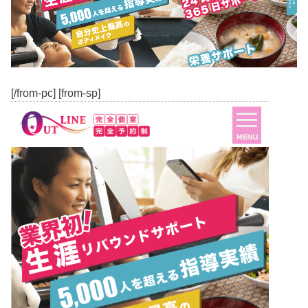
[/from-pc] [from-sp]