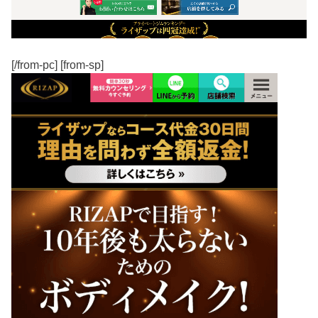
[/from-pc] [from-sp]