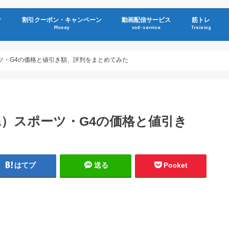
ク
割引クーポン・キャンペーン
動画配信サービス
筋トレ
Money
vod-service
Training
ポーツ・G4の価格と値引き額、評判をまとめてみた
za）スポーツ・G4の価格と値引き
はてブ
送る
Pocket