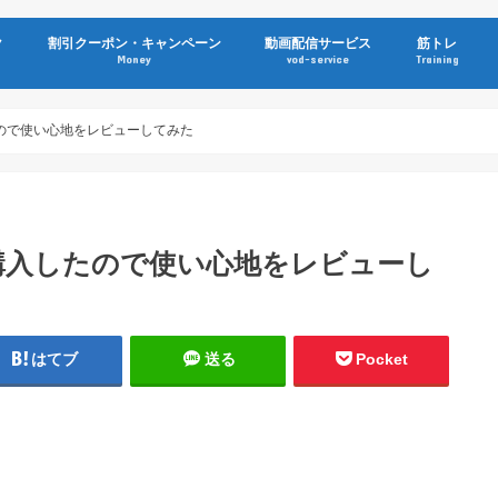
ク
割引クーポン・キャンペーン
動画配信サービス
筋トレ
Money
vod-service
Training
rを購入したので使い心地をレビューしてみた
ntierを購入したので使い心地をレビューし
はてブ
送る
Pocket