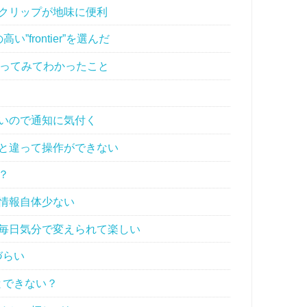
クリップが地味に便利
frontier”を選んだ
er」 を使ってみてわかったこと
いので通知に気付く
と違って操作ができない
？
情報自体少ない
毎日気分で変えられて楽しい
づらい
だとできない？