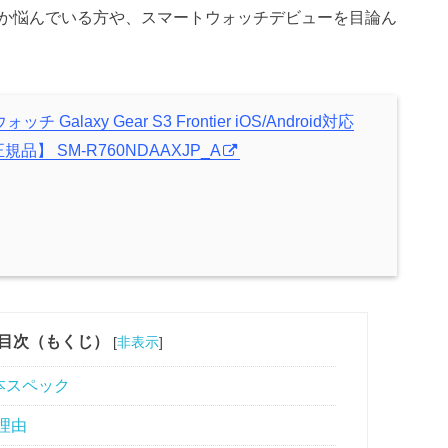
入しようか悩んでいる方や、スマートウォッチデビューを目論ん
チ Galaxy Gear S3 Frontier iOS/Android対応
規品】 SM-R760NDAAXJP_A
目次（もくじ）
[
非表示
]
基本スペック
だ理由