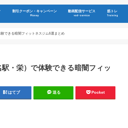
ク
割引クーポン・キャンペーン
動画配信サービス
筋トレ
Money
vod-service
Training
体験できる暗闇フィットネスジム6選まとめ
（名駅・栄）で体験できる暗闇フィッ
はてブ
送る
Pocket