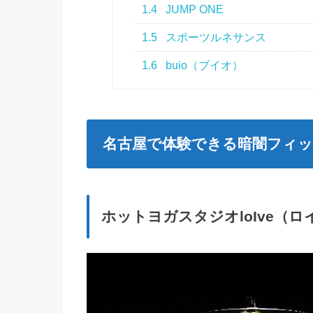
1.4
JUMP ONE
1.5
スポーツルネサンス
1.6
buio（ブイオ）
名古屋で体験できる暗闇フィ
ホットヨガスタジオloIve（ロ