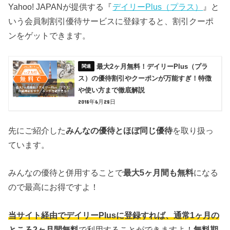
Yahoo! JAPANが提供する『
デイリーPlus（プラス）
』と
いう会員制割引優待サービスに登録すると、割引クーポ
ンをゲットできます。
最大2ヶ月無料！デイリーPlus（プラ
ス）の優待割引やクーポンが万能すぎ！特徴
や使い方まで徹底解説
2018年6月28日
先にご紹介した
みんなの優待とほぼ同じ優待
を取り扱っ
ています。
みんなの優待と併用することで
最大5ヶ月間も無料
になる
ので最高にお得ですよ！
当サイト経由でデイリーPlusに登録すれば、通常1ヶ月の
ところ2ヶ月間無料
で利用することができますよ！
無料期