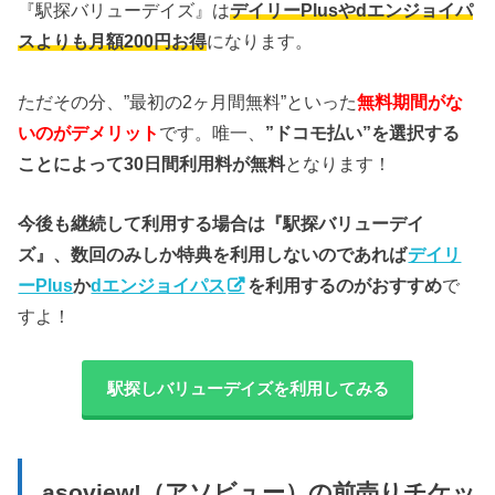
『駅探バリューデイズ』は
デイリーPlusやdエンジョイパ
スよりも月額200円お得
になります。
ただその分、”最初の2ヶ月間無料”といった
無料期間がな
いのがデメリット
です。唯一、
”ドコモ払い”を選択する
ことによって30日間利用料が無料
となります！
今後も継続して利用する場合は『駅探バリューデイ
ズ』、数回のみしか特典を利用しないのであれば
デイリ
ーPlus
か
dエンジョイパス
を利用するのがおすすめ
で
すよ！
駅探しバリューデイズを利用してみる
asoview!（アソビュー）の前売りチケッ