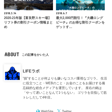
2018.3.14
2018.6.7
2020-21年版【富良野スキー場】
最大2,000円割引！『大磯ロング
リフト券の割引クーポン情報まと
ビーチ』のお得な割引クーポンを
め
ゲットす…
ABOUT
この記事をかいた人
LIFEラボ
”損”することが何よりも嫌いなコスパ重視なゴリラ。 生活
に役立つこと・WEBのこと・お金のことをお届けする備
忘録的な総合メディアを運営しています。 座右の銘は
「やって遅いことなんて1つもない」 ゴリラを目指して筋
トレしだして4年目。
WebSite
Twitter