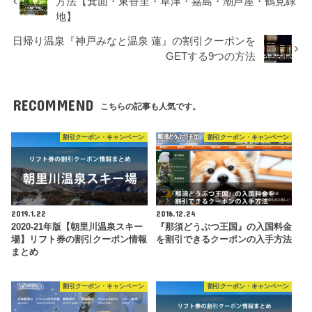
方法【箕面・東香里・草津・嘉島・潮芦屋・鶴見緑
地】
日帰り温泉『神戸みなと温泉 蓮』の割引クーポンを
GETする9つの方法
RECOMMEND
こちらの記事も人気です。
割引クーポン・キャンペーン
割引クーポン・キャンペーン
2019.1.22
2016.12.24
2020-21年版【朝里川温泉スキー
『那須どうぶつ王国』の入国料金
場】リフト券の割引クーポン情報
を割引できるクーポンの入手方法
まとめ
割引クーポン・キャンペーン
割引クーポン・キャンペーン