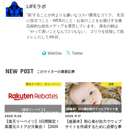
LIFEラボ
”損”することが何よりも嫌いなコスパ重視なゴリラ。 生活
に役立つこと・WEBのこと・お金のことをお届けする備
忘録的な総合メディアを運営しています。 座右の銘は
「やって遅いことなんて1つもない」 ゴリラを目指して筋
トレしだして4年目。
WebSite
Twitter
NEW POST
このライターの最新記事
割引クーポン・キャンペーン
副業
2020.11.20
2020.11.17
【楽天リーベイツ】3日間限定！
【超基本】初心者が自力でウェブ
高還元ストアが大集合！【2020
サイトを作成するために必要な事