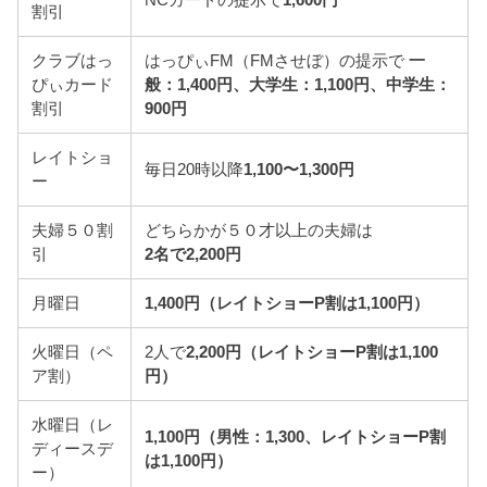
割引
クラブはっ
はっぴぃFM（FMさせぼ）の提示で
一
ぴぃカード
般：1,400円、大学生：1,100円、中学生：
割引
900円
レイトショ
毎日20時以降
1,100〜1,300円
ー
夫婦５０割
どちらかが５０才以上の夫婦は
引
2名で2,200円
月曜日
1,400円（レイトショーP割は1,100円）
火曜日（ペ
2人で
2,200円（レイトショーP割は1,100
ア割）
円）
水曜日（レ
1,100円（男性：1,300、レイトショーP割
ディースデ
は1,100円）
ー）