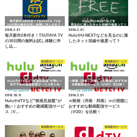
2016.3.21
2016.3.21
毎月新作2本付き！TSUTAYA TV
HuluやU-NEXTなどを見るのに適
の30日間の無料お試し体験に申
したネット回線や速度って？
し込…
動画配信サービス
動画配信サービス
2015.10.11
2016.3.21
HuluやdTVなど”映画見放題”が
≪映画（洋画・邦画）≫の視聴に
熱い！おすすめの動画配信サービ
おすすめな動画配信サービス
ス（V…
（VOD）を比較！
動画配信サービス
動画配信サービス