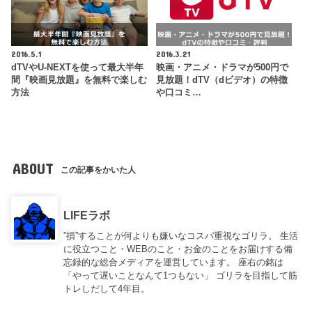
2016.5.1
2016.3.21
dTVやU-NEXTを使って最大半年
映画・アニメ・ドラマが500円で
間『映画見放題』を無料で楽しむ
見放題！dTV（dビデオ）の特徴
方法
や口コミ…
ABOUT
この記事をかいた人
LIFEラボ
”損”することが何よりも嫌いなコスパ重視なゴリラ。 生活
に役立つこと・WEBのこと・お金のことをお届けする備
忘録的な総合メディアを運営しています。 座右の銘は
「やって遅いことなんて1つもない」 ゴリラを目指して筋
トレしだして4年目。