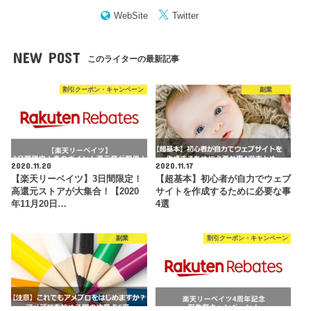
WebSite
Twitter
NEW POST
このライターの最新記事
割引クーポン・キャンペーン
副業
2020.11.20
2020.11.17
【楽天リーベイツ】3日間限定！
【超基本】初心者が自力でウェブ
高還元ストアが大集合！【2020
サイトを作成するために必要な事
年11月20日…
4選
副業
割引クーポン・キャンペーン