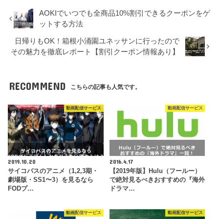
AOKIでいつでも全商品10%割引できるクーポンをゲ
ットする方法
日帰りもOK！箱根小涌園ユネッサンに行ったので
その魅力を徹底レポート【割引クーポン情報あり】
RECOMMEND
こちらの記事も人気です。
動画配信サービス
動画配信サービス
2019.10.20
2016.4.17
サイコパスのアニメ（1,2,3期・
【2019年版】Hulu（フールー）
劇場版・SS1〜3）を見るなら
で絶対見るべきおすすめの『海外
FODプ…
ドラマ…
動画配信サービス
動画配信サービス