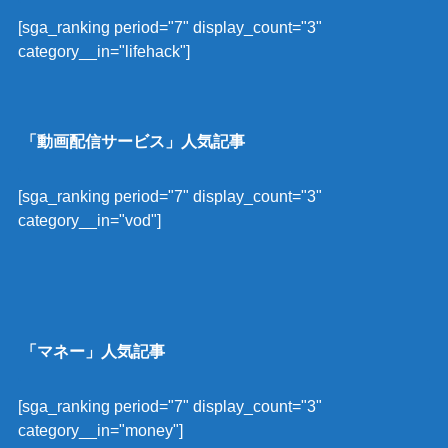
[sga_ranking period="7" display_count="3"
category__in="lifehack"]
「動画配信サービス」人気記事
[sga_ranking period="7" display_count="3"
category__in="vod"]
「マネー」人気記事
[sga_ranking period="7" display_count="3"
category__in="money"]